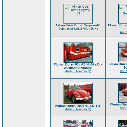
Akkon Kreis Düren Segway-63
Florian Düre
Johanniter Unfall Hilfe (JUH)
Auße
Florian Düren
Florian Düren 00 / AB Nr.04 a.D. -
Sc
Atemschutzgeräte
Auße
Außer Dienst (a.D)
Florian Dür
Florian Düren 00/05-01 a.D. (1)
Auße
Außer Dienst (a.D)