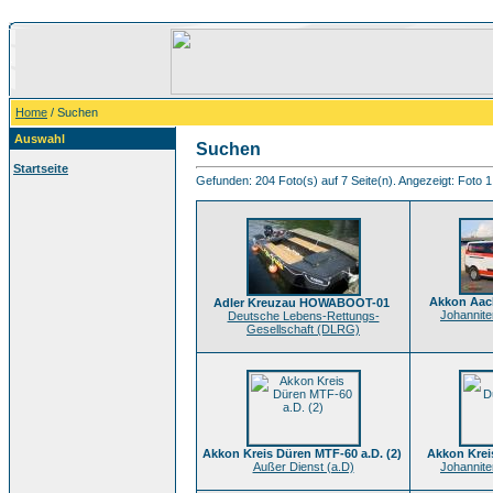
Home
/ Suchen
Auswahl
Suchen
Startseite
Gefunden: 204 Foto(s) auf 7 Seite(n). Angezeigt: Foto 1
Akkon Aac
Adler Kreuzau HOWABOOT-01
Johanniter
Deutsche Lebens-Rettungs-
Gesellschaft (DLRG)
Akkon Kreis Düren MTF-60 a.D. (2)
Akkon Krei
Außer Dienst (a.D)
Johanniter