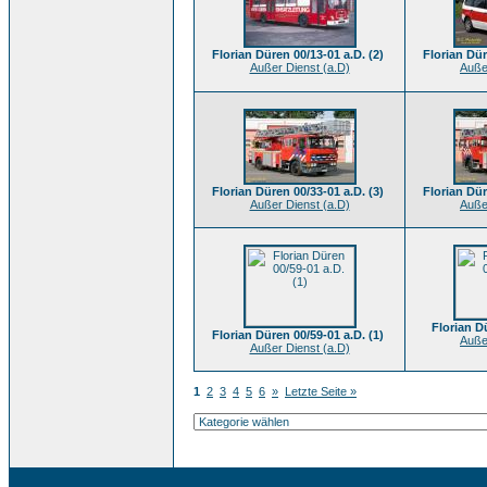
Florian Düren 00/13-01 a.D. (2)
Florian Dür
Außer Dienst (a.D)
Auße
Florian Düren 00/33-01 a.D. (3)
Florian Dür
Außer Dienst (a.D)
Auße
Florian D
Florian Düren 00/59-01 a.D. (1)
Auße
Außer Dienst (a.D)
1
2
3
4
5
6
»
Letzte Seite »