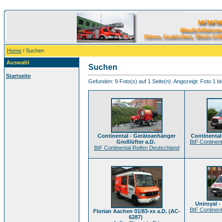
Home
/ Suchen
Auswahl
Suchen
Startseite
Gefunden: 9 Foto(s) auf 1 Seite(n). Angezeigt: Foto 1 bi
Continental - Geräteanhänger
Continental
Großlüfter a.D.
BtF Continen
BtF Continental Reifen Deutschland
Uniroyal 
BtF Continen
Florian Aachen 01/83-xx a.D. (AC-
6287)