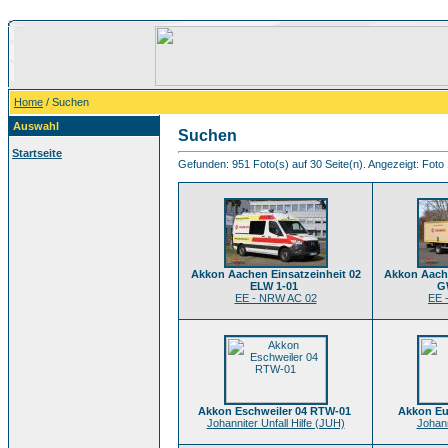
Home
/ Suchen
Auswahl
Suchen
Startseite
Gefunden: 951 Foto(s) auf 30 Seite(n). Angezeigt: Foto 
Akkon Aachen Einsatzeinheit 02
Akkon Aache
ELW 1-01
G
EE - NRW AC 02
EE 
Akkon Eschweiler 04 RTW-01
Akkon Eu
Johanniter Unfall Hilfe (JUH)
Johann