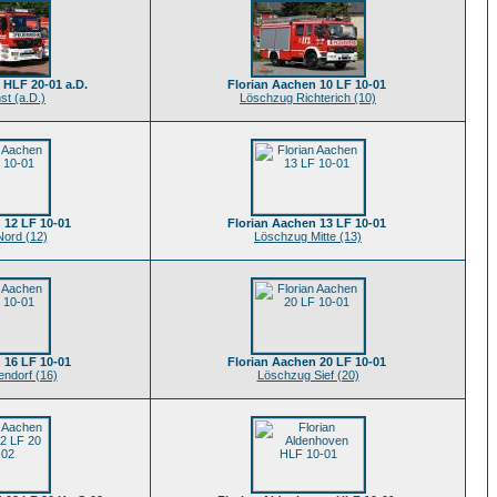
 HLF 20-01 a.D.
Florian Aachen 10 LF 10-01
st (a.D.)
Löschzug Richterich (10)
 12 LF 10-01
Florian Aachen 13 LF 10-01
ord (12)
Löschzug Mitte (13)
 16 LF 10-01
Florian Aachen 20 LF 10-01
endorf (16)
Löschzug Sief (20)