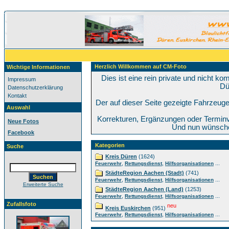
Herzlich Willkommen auf CM-Foto
Wichtige Informationen
Dies ist eine rein private und nicht k
Impressum
Dü
Datenschutzerklärung
Kontakt
Der auf dieser Seite gezeigte Fahrzeug
Auswahl
Korrekturen, Ergänzungen oder Termin
Neue Fotos
Und nun wünsche 
Facebook
Kategorien
Suche
Kreis Düren
(1624)
,
,
...
Feuerwehr
Rettungsdienst
Hilfsorganisationen
StädteRegion Aachen (Stadt)
(741)
,
,
...
Feuerwehr
Rettungsdienst
Hilfsorganisationen
Erweiterte Suche
StädteRegion Aachen (Land)
(1253)
,
,
...
Feuerwehr
Rettungsdienst
Hilfsorganisationen
Zufallsfoto
neu
Kreis Euskirchen
(951)
,
,
...
Feuerwehr
Rettungsdienst
Hilfsorganisationen