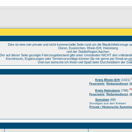
Dies ist eine rein private und nicht kommerzielle Seite rund um die Blaulichtfahrzeuge 
Düren, Euskirchen, Rhein-Erft, Heinsberg
und der StädteRegion Aachen.
Der auf dieser Seite gezeigte Fahrzeugebestand gibt unter Umständen NICHT den vollständig
Korrekturen, Ergänzungen oder Terminvorschläge können Sie mir gerne per Email an
em
Und nun wünsche ich Ihnen viel Spaß beim Durchstöbern der Gale
Kreis Rhein-Erft
(1421)
,
,
Feuerwehr
Rettungsdienst
H
n
Kreis Heinsberg
(798)
,
,
Feuerwehr
Rettungsdienst
H
Sonstige
(68)
Sonstiges aus den Kreisen
Private / Historische Samml