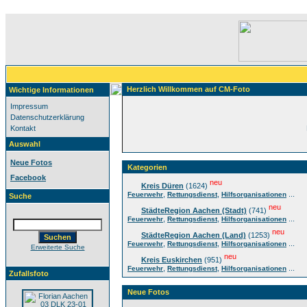
Herzlich Willkommen auf CM-Foto
Wichtige Informationen
Impressum
Datenschutzerklärung
Kontakt
Auswahl
Neue Fotos
Kategorien
Facebook
neu
Kreis Düren
(1624)
,
,
...
Feuerwehr
Rettungsdienst
Hilfsorganisationen
Suche
neu
StädteRegion Aachen (Stadt)
(741)
,
,
...
Feuerwehr
Rettungsdienst
Hilfsorganisationen
neu
StädteRegion Aachen (Land)
(1253)
,
,
...
Feuerwehr
Rettungsdienst
Hilfsorganisationen
Erweiterte Suche
neu
Kreis Euskirchen
(951)
,
,
...
Feuerwehr
Rettungsdienst
Hilfsorganisationen
Zufallsfoto
Neue Fotos