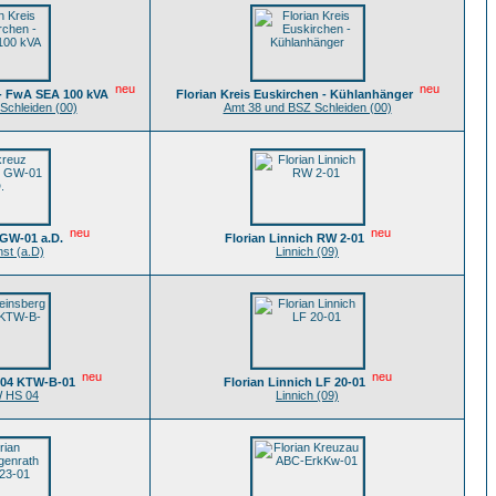
neu
neu
 - FwA SEA 100 kVA
Florian Kreis Euskirchen - Kühlanhänger
Schleiden (00)
Amt 38 und BSZ Schleiden (00)
neu
neu
GW-01 a.D.
Florian Linnich RW 2-01
st (a.D)
Linnich (09)
neu
neu
 04 KTW-B-01
Florian Linnich LF 20-01
 HS 04
Linnich (09)