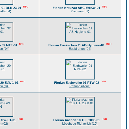
neu
neu
h 01 DLK 23-01
Florian Kreuzau ABC-ErkKw-01
ath (04)
Kreuzau (07)
neu
neu
n 32 MTF-01
Florian Euskirchen 11 AB-Hygiene-01
en (04)
Euskirchen (04)
neu
neu
 20 ELW 1-01
Florian Eschweiler 01 RTW-02
en (04)
Rettungsdienst
neu
neu
m GW-L1-01
Florian Aachen 10 TLF 2000-01
m (02)
Löschzug Richterich (10)