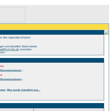
aus den regionalen Kreisen
en und aktuellen Stand wieder.
ail@cm-foto.de
zusenden.
rie !
neu
...
ilfsorganisationen
eu
...
ilfsorganisationen
,
ungen
Was wurde eigentlich aus...