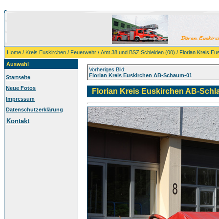
Home
/
Kreis Euskirchen
/
Feuerwehr
/
Amt 38 und BSZ Schleiden (00)
/ Florian Kreis E
Auswahl
Vorheriges Bild:
Florian Kreis Euskirchen AB-Schaum-01
Startseite
Neue Fotos
Florian Kreis Euskirchen AB-Schl
Impressum
Datenschutzerklärung
Kontakt