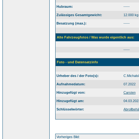
Hubraum:
-----
Zulässiges Gesamtgewicht:
12.000 kg
Besatzung (max.):
-----
Alte Fahrzeugfotos / Was wurde eigentlich aus:
-----
Foto - und Datensatzinfo
Urheber des / der Foto(s):
C.Michals
Aufnahmedatum:
07.2022
Hinzugefügt von:
Carsten
Hinzugefügt am:
04.03.202
Schlüsselwörter:
Abrollbehä
Vorheriges Bild: