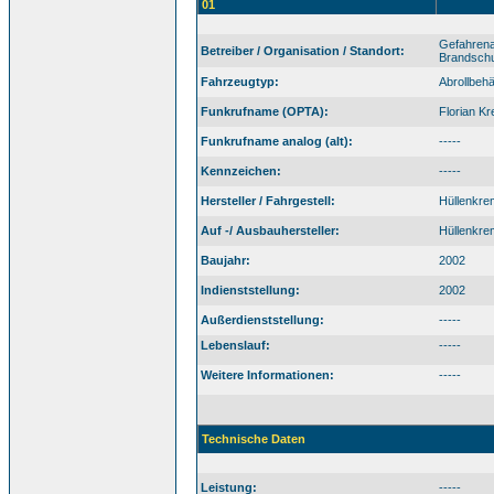
01
Gefahrena
Betreiber / Organisation / Standort:
Brandschu
Fahrzeugtyp:
Abrollbeh
Funkrufname (OPTA):
Florian K
Funkrufname analog (alt):
-----
Kennzeichen:
-----
Hersteller / Fahrgestell:
Hüllenkr
Auf -/ Ausbauhersteller:
Hüllenkr
Baujahr:
2002
Indienststellung:
2002
Außerdienststellung:
-----
Lebenslauf:
-----
Weitere Informationen:
-----
Technische Daten
Leistung:
-----