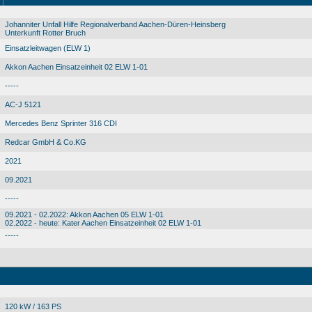
Johanniter Unfall Hilfe Regionalverband Aachen-Düren-Heinsberg
Unterkunft Rotter Bruch
Einsatzleitwagen (ELW 1)
Akkon Aachen Einsatzeinheit 02 ELW 1-01
-----
AC-J 5121
Mercedes Benz Sprinter 316 CDI
Redcar GmbH & Co.KG
2021
09.2021
-----
09.2021 - 02.2022: Akkon Aachen 05 ELW 1-01
02.2022 - heute: Kater Aachen Einsatzeinheit 02 ELW 1-01
-----
120 kW / 163 PS