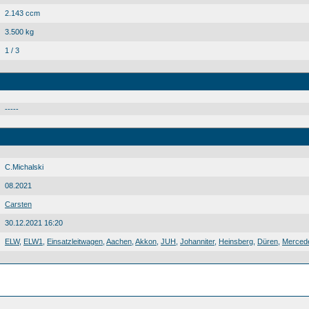
2.143 ccm
3.500 kg
1 / 3
-----
C.Michalski
08.2021
Carsten
30.12.2021 16:20
ELW
,
ELW1
,
Einsatzleitwagen
,
Aachen
,
Akkon
,
JUH
,
Johanniter
,
Heinsberg
,
Düren
,
Merced