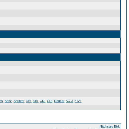
es
,
Benz
,
Sprinter
,
316
,
316
,
CDI
,
CDI
,
Redcar
,
AC-J
,
5121
Nächstes Bild: