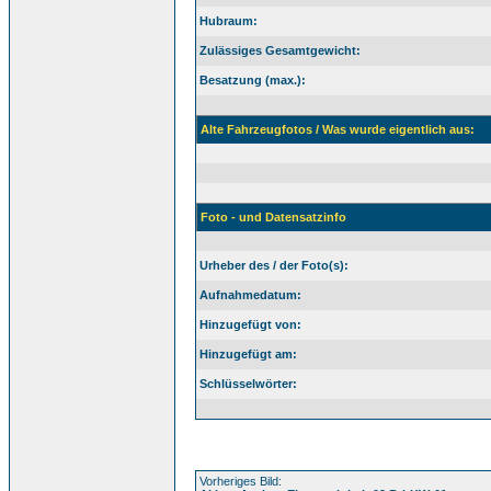
Hubraum:
Zulässiges Gesamtgewicht:
Besatzung (max.):
Alte Fahrzeugfotos / Was wurde eigentlich aus:
Foto - und Datensatzinfo
Urheber des / der Foto(s):
Aufnahmedatum:
Hinzugefügt von:
Hinzugefügt am:
Schlüsselwörter:
Vorheriges Bild: