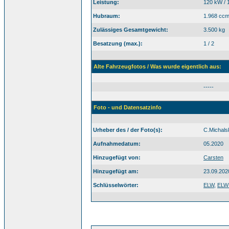
Leistung:
120 kW / 
Hubraum:
1.968 cc
Zulässiges Gesamtgewicht:
3.500 kg
Besatzung (max.):
1 / 2
Alte Fahrzeugfotos / Was wurde eigentlich aus:
-----
Foto - und Datensatzinfo
Urheber des / der Foto(s):
C.Michals
Aufnahmedatum:
05.2020
Hinzugefügt von:
Carsten
Hinzugefügt am:
23.09.202
Schlüsselwörter:
ELW
,
ELW