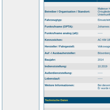
Malteser H
Betreiber / Organisation / Standort:
Ortsglied
Unterkunf
Fahrzeugtyp:
Einsatzle
Funkrufname (OPTA):
Johannes 
Funkrufname analog (alt):
-----
Kennzeichen:
AC-KM 18
Hersteller / Fahrgestell:
Volkswage
Auf -/ Ausbauhersteller:
Bösenberg
Baujahr:
2014
Indienststellung:
10.2019
Außerdienststellung:
-----
Lebenslauf:
-----
Weitere Informationen:
Bei diese
Er wurde 
Technische Daten