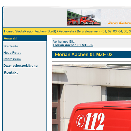
Home
/
StädteRegion Aachen (Stadt)
/
Feuerwehr
/
Berufsfeuerwehr (01, 02, 03, 04, 08, 3
Auswahl
Vorheriges Bild:
Florian Aachen 01 MTF-02
Startseite
Neue Fotos
Florian Aachen 01 MZF-02
Impressum
Datenschutzerklärung
Kontakt