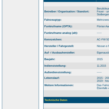
Berufsfeu
Betreiber / Organisation / Standort:
Feuer - u
Stolberge
Fahrzeugtyp:
Mehrzwec
Funkrufname (OPTA):
Florian A
Funkrufname analog (alt):
-----
Kennzeichen:
AC-FW 50
Hersteller / Fahrgestell:
Nissan e-
Auf -/ Ausbauhersteller:
Eigenaus
Baujahr:
2015
Indienststellung:
11.2015
Außerdienststellung:
-----
Lebenslauf:
2015 - 20
2019 - he
Weitere Informationen:
Das Fahrz
Ebenfalls
Technische Daten