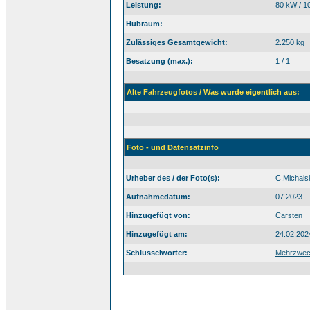
Leistung:
80 kW / 1
Hubraum:
-----
Zulässiges Gesamtgewicht:
2.250 kg
Besatzung (max.):
1 / 1
Alte Fahrzeugfotos / Was wurde eigentlich aus:
-----
Foto - und Datensatzinfo
Urheber des / der Foto(s):
C.Michals
Aufnahmedatum:
07.2023
Hinzugefügt von:
Carsten
Hinzugefügt am:
24.02.202
Schlüsselwörter:
Mehrzwec