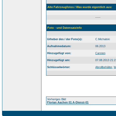
Alte Fahrzeugfotos / Was wurde eigentlich aus:
-----
Foto - und Datensatzinfo
Urheber des / der Foto(s):
C.Michalski
Aufnahmedatum:
06.2013
Hinzugefügt von:
Carsten
Hinzugefügt am:
07.08.2013 21:2
Schlüsselwörter:
Abrollbehälter
,
W
Vorheriges Bild:
Florian Aachen 01 A-Dienst-01