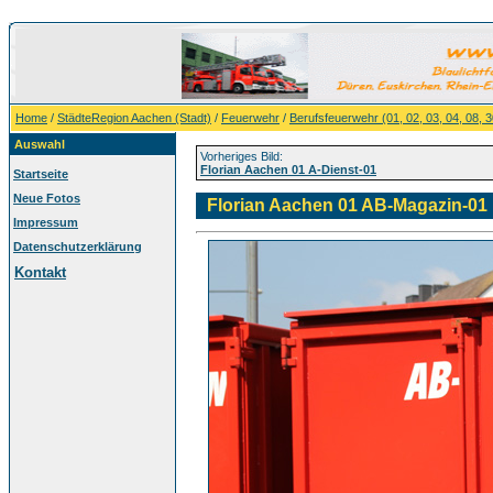
Home
/
StädteRegion Aachen (Stadt)
/
Feuerwehr
/
Berufsfeuerwehr (01, 02, 03, 04, 08, 3
Auswahl
Vorheriges Bild:
Florian Aachen 01 A-Dienst-01
Startseite
Neue Fotos
Florian Aachen 01 AB-Magazin-01
Impressum
Datenschutzerklärung
Kontakt