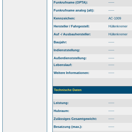
Funkrufname (OPTA):
-----
Funkrufname analog (alt):
-----
Kennzeichen:
AC-1009
Hersteller / Fahrgestell:
Hüllenkremer
Auf -/ Ausbauhersteller:
Hüllenkremer
Baujahr:
-----
Indienststellung:
-----
Außerdienststellung:
-----
Lebenslauf:
-----
Weitere Informationen:
-----
Technische Daten
Leistung:
-----
Hubraum:
-----
Zulässiges Gesamtgewicht:
-----
Besatzung (max.):
-----