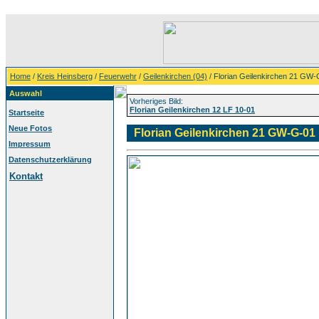
Home
/
Kreis Heinsberg
/
Feuerwehr
/
Geilenkirchen (04)
/ Florian Geilenkirchen 21 GW
Auswahl
Vorheriges Bild:
Florian Geilenkirchen 12 LF 10-01
Startseite
Neue Fotos
Florian Geilenkirchen 21 GW-G-01
Impressum
Datenschutzerklärung
Kontakt