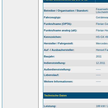
Feuerwehr
Betreiber / Organisation / Standort:
Löscheinhe
Fahrzeugtyp:
Gerätewa
Funkrufname (OPTA):
Florian G
Funkrufname analog (alt):
Florian H
Kennzeichen:
HS-GK 49
Hersteller / Fahrgestell:
Mercedes 
Auf -/ Ausbauhersteller:
Hensel F
Baujahr:
2011
Indienststellung:
12.2011
Außerdienststellung:
-----
Lebenslauf:
-----
Weitere Informationen:
-----
Technische Daten
Leistung:
188 kW / 