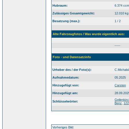
Hubraum:
6.374 cc
Zulässiges Gesamtgewicht:
12.010 kg
Besatzung (max.):
1 / 2
Alte Fahrzeugfotos / Was wurde eigentlich aus:
-----
Foto - und Datensatzinfo
Urheber des / der Foto(s):
C.Michals
Aufnahmedatum:
05.2025
Hinzugefügt von:
Carsten
Hinzugefügt am:
28.09.202
Geilenkir
Schlüsselwörter:
Benz
,
122
Vorheriges Bild: