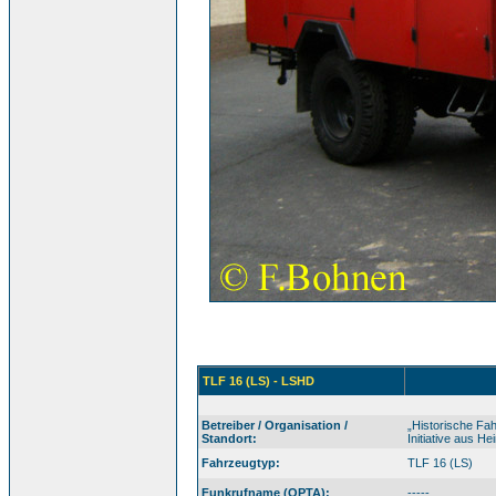
TLF 16 (LS) - LSHD
Betreiber / Organisation /
„Historische F
Standort:
Initiative aus H
Fahrzeugtyp:
TLF 16 (LS)
Funkrufname (OPTA):
-----