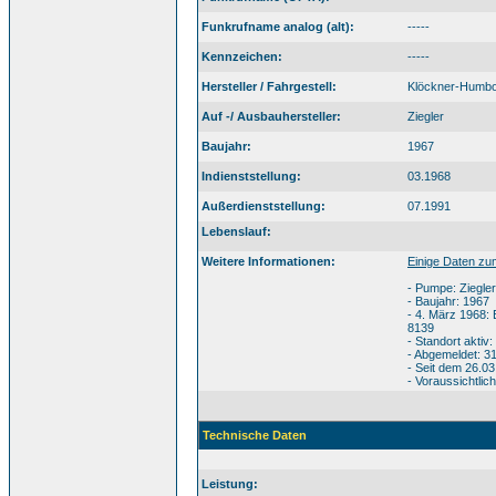
Funkrufname analog (alt):
-----
Kennzeichen:
-----
Hersteller / Fahrgestell:
Klöckner-Humbo
Auf -/ Ausbauhersteller:
Ziegler
Baujahr:
1967
Indienststellung:
03.1968
Außerdienststellung:
07.1991
Lebenslauf:
Weitere Informationen:
Einige Daten z
- Pumpe: Ziegler
- Baujahr: 1967
- 4. März 1968: 
8139
- Standort akti
- Abgemeldet: 3
- Seit dem 26.0
- Voraussichtlic
Technische Daten
Leistung: