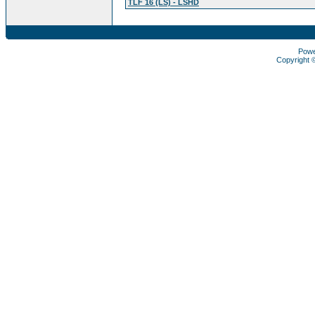
TLF 16 (LS) - LSHD
Pow
Copyright