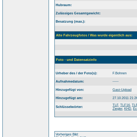
Hubraum:
Zulässiges Gesamtgewicht:
Besatzung (max.):
Alte Fahrzeugfotos / Was wurde eigentlich aus:
Foto - und Datensatzinfo
Urheber des / der Foto(s):
F.Bohnen
Aufnahmedatum:
-----
Hinzugefügt von:
Gast-Upload
Hinzugefügt am:
27.10.2011 21:2
TLF
,
TLF16
,
TL
Schlüsselwörter:
Ziegler
,
KHD
,
Ec
Vorheriges Bild: