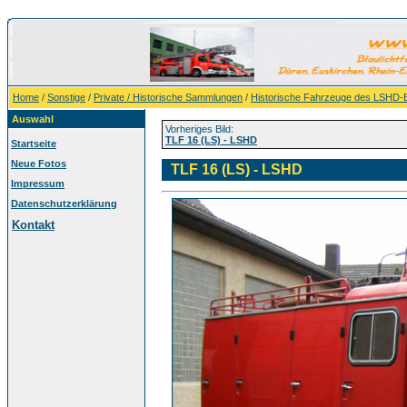
Home
/
Sonstige
/
Private / Historische Sammlungen
/
Historische Fahrzeuge des LSHD-
Auswahl
Vorheriges Bild:
TLF 16 (LS) - LSHD
Startseite
Neue Fotos
TLF 16 (LS) - LSHD
Impressum
Datenschutzerklärung
Kontakt