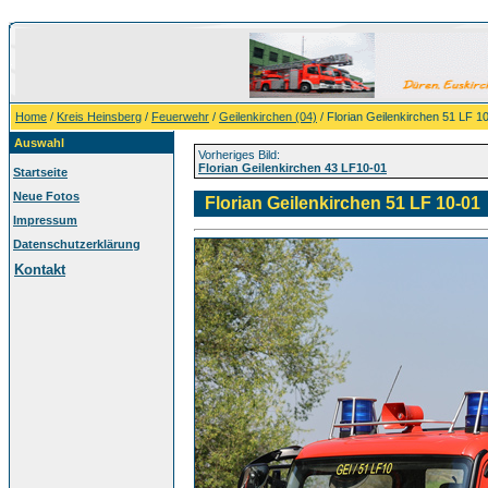
Home
/
Kreis Heinsberg
/
Feuerwehr
/
Geilenkirchen (04)
/ Florian Geilenkirchen 51 LF 1
Auswahl
Vorheriges Bild:
Florian Geilenkirchen 43 LF10-01
Startseite
Neue Fotos
Florian Geilenkirchen 51 LF 10-01
Impressum
Datenschutzerklärung
Kontakt