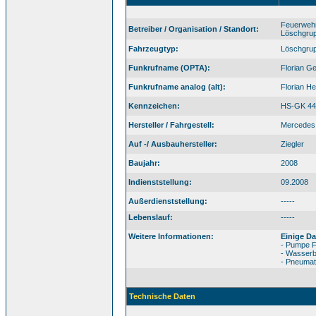
Feuerwehr
Betreiber / Organisation / Standort:
Löschgru
Fahrzeugtyp:
Löschgrup
Funkrufname (OPTA):
Florian Ge
Funkrufname analog (alt):
Florian H
Kennzeichen:
HS-GK 44
Hersteller / Fahrgestell:
Mercedes 
Auf -/ Ausbauhersteller:
Ziegler
Baujahr:
2008
Indienststellung:
09.2008
Außerdienststellung:
-----
Lebenslauf:
-----
Weitere Informationen:
Einige D
- Pumpe 
- Wasserbe
- Pneumat
Technische Daten