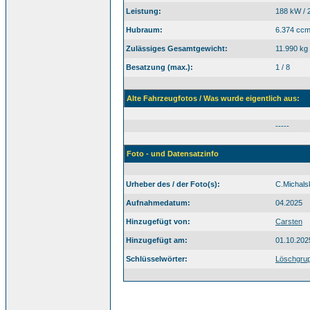
Leistung:
188 kW / 
Hubraum:
6.374 cc
Zulässiges Gesamtgewicht:
11.990 kg
Besatzung (max.):
1 / 8
Alte Fahrzeugfotos / Was wurde eigentlich aus:
-----
Foto - und Datensatzinfo
Urheber des / der Foto(s):
C.Michals
Aufnahmedatum:
04.2025
Hinzugefügt von:
Carsten
Hinzugefügt am:
01.10.202
Schlüsselwörter:
Löschgru