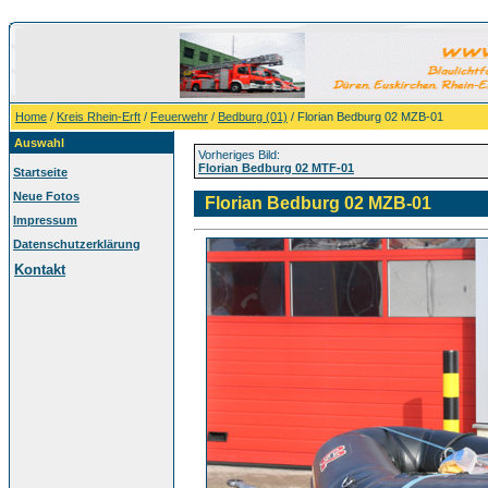
Home
/
Kreis Rhein-Erft
/
Feuerwehr
/
Bedburg (01)
/ Florian Bedburg 02 MZB-01
Auswahl
Vorheriges Bild:
Florian Bedburg 02 MTF-01
Startseite
Neue Fotos
Florian Bedburg 02 MZB-01
Impressum
Datenschutzerklärung
Kontakt