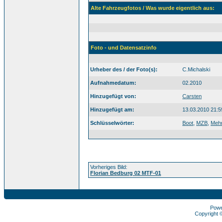
Alte Fahrzeugfotos / Was wurde eigentlich aus:
Foto - und Datensatzinfo
Urheber des / der Foto(s):
C.Michalski
Aufnahmedatum:
02.2010
Hinzugefügt von:
Carsten
Hinzugefügt am:
13.03.2010 21:5
Schlüsselwörter:
Boot
,
MZB
,
Meh
Vorheriges Bild:
Florian Bedburg 02 MTF-01
Pow
Copyright