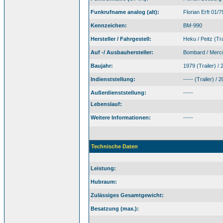
Funkrufname analog (alt):
Florian Erft 01/
Kennzeichen:
BM-990
Hersteller / Fahrgestell:
Heku / Peitz (Tra
Auf -/ Ausbauhersteller:
Bombard / Mercu
Baujahr:
1979 (Trailer) /
Indienststellung:
----- (Trailer) / 
Außerdienststellung:
-----
Lebenslauf:
Weitere Informationen:
-----
Technische Daten
Leistung:
Hubraum:
Zulässiges Gesamtgewicht:
Besatzung (max.):