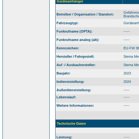
Geräteanhänger
Gefahrena
Betreiber / Organisation / Standort:
Brandschu
Fahrzeugtyp:
Geräteanh
Funkrufname (OPTA):
-----
Funkrufname analog (alt):
-----
Kennzeichen:
EU-FW 3
Hersteller / Fahrgestell:
Stema Met
Auf -/ Ausbauhersteller:
Stema Met
Baujahr:
2023
Indienststellung:
2024
Außerdienststellung:
-----
Lebenslauf:
-----
Weitere Informationen:
-----
Technische Daten
Leistung:
-----