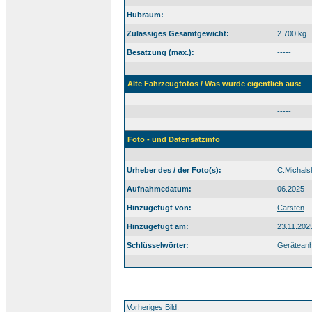
Hubraum:
-----
Zulässiges Gesamtgewicht:
2.700 kg
Besatzung (max.):
-----
Alte Fahrzeugfotos / Was wurde eigentlich aus:
-----
Foto - und Datensatzinfo
Urheber des / der Foto(s):
C.Michals
Aufnahmedatum:
06.2025
Hinzugefügt von:
Carsten
Hinzugefügt am:
23.11.202
Schlüsselwörter:
Gerätean
Vorheriges Bild: