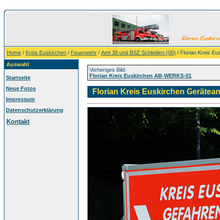
Home
/
Kreis Euskirchen
/
Feuerwehr
/
Amt 38 und BSZ Schleiden (00)
/ Florian Kreis E
Auswahl
Vorheriges Bild:
Florian Kreis Euskirchen AB-WERKS-01
Startseite
Neue Fotos
Florian Kreis Euskirchen Gerätea
Impressum
Datenschutzerklärung
Kontakt