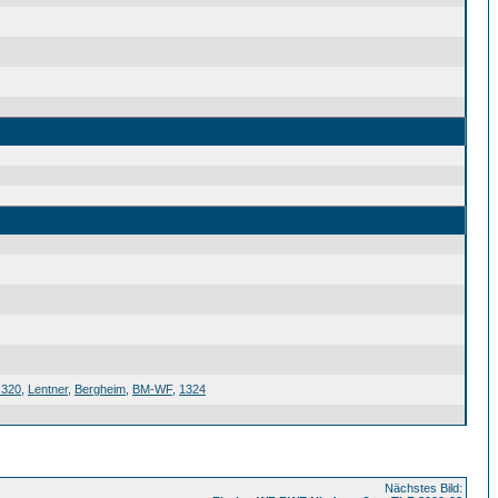
.320
,
Lentner
,
Bergheim
,
BM-WF
,
1324
Nächstes Bild: