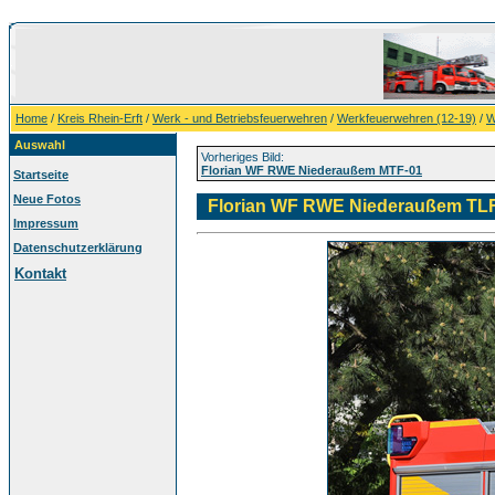
Home
/
Kreis Rhein-Erft
/
Werk - und Betriebsfeuerwehren
/
Werkfeuerwehren (12-19)
/
W
Auswahl
Vorheriges Bild:
Florian WF RWE Niederaußem MTF-01
Startseite
Neue Fotos
Florian WF RWE Niederaußem TLF
Impressum
Datenschutzerklärung
Kontakt