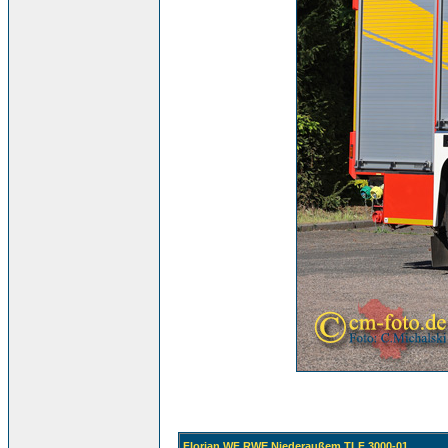
Florian WF RWE Niederaußem TLF 3000-01