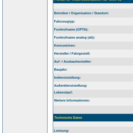
Betreiber / Organisation / Standort:
Fahrzeugtyp:
Funkrufname (OPTA):
Funkrufname analog (alt):
Kennzeichen:
Hersteller / Fahrgestell:
Auf -/ Ausbauhersteller:
Baujahr:
Indienststellung:
Außerdienststellung:
Lebenslauf:
Weitere Informationen:
Technische Daten
Leistung: