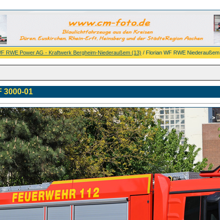
F RWE Power AG - Kraftwerk Bergheim-Niederaußem (13)
/ Florian WF RWE Niederaußem
 3000-01