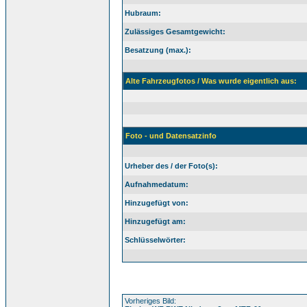
Hubraum:
Zulässiges Gesamtgewicht:
Besatzung (max.):
Alte Fahrzeugfotos / Was wurde eigentlich aus:
Foto - und Datensatzinfo
Urheber des / der Foto(s):
Aufnahmedatum:
Hinzugefügt von:
Hinzugefügt am:
Schlüsselwörter:
Vorheriges Bild: