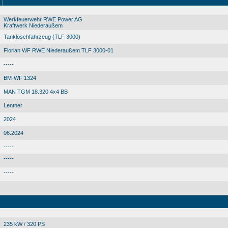
Werkfeuerwehr RWE Power AG
Kraftwerk Niederaußem
Tanklöschfahrzeug (TLF 3000)
Florian WF RWE Niederaußem TLF 3000-01
-----
BM-WF 1324
MAN TGM 18.320 4x4 BB
Lentner
2024
06.2024
-----
-----
-----
235 kW / 320 PS