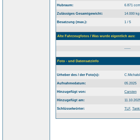
Hubraum:
6.871 cc
Zulässiges Gesamtgewicht:
14.000 kg
Besatzung (max.):
1 / 5
Alte Fahrzeugfotos / Was wurde eigentlich aus:
-----
Foto - und Datensatzinfo
Urheber des / der Foto(s):
C.Michals
Aufnahmedatum:
05.2025
Hinzugefügt von:
Carsten
Hinzugefügt am:
11.10.202
Schlüsselwörter:
TLF
,
Tank