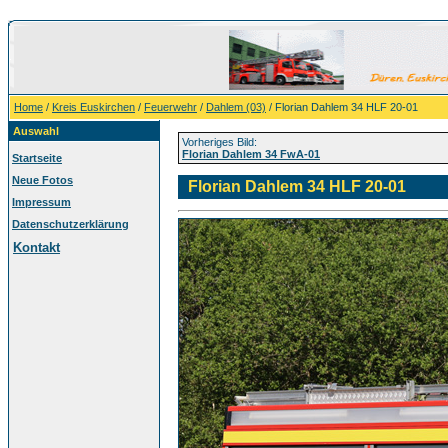
Home
/
Kreis Euskirchen
/
Feuerwehr
/
Dahlem (03)
/ Florian Dahlem 34 HLF 20-01
Auswahl
Vorheriges Bild:
Florian Dahlem 34 FwA-01
Startseite
Neue Fotos
Florian Dahlem 34 HLF 20-01
Impressum
Datenschutzerklärung
Kontakt