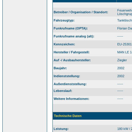
Feuerweh
Betreiber / Organisation / Standort:
Löschgru
Fahrzeugtyp:
Tanklösch
Funkrufname (OPTA):
Florian D
Funkrufname analog (alt):
-----
Kennzeichen:
EU-25301
Hersteller / Fahrgestell:
MAN LE 14
Auf -/ Ausbauhersteller:
Ziegler
Baujahr:
2002
Indienststellung:
2002
Außerdienststellung:
-----
Lebenslauf:
-----
Weitere Informationen:
-----
Technische Daten
Leistung:
180 kW / 