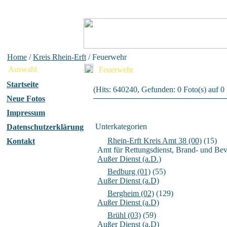
Home
/
Kreis Rhein-Erft
/ Feuerwehr
Auswahl
Feuerwehr
Startseite
(Hits: 640240, Gefunden: 0 Foto(s) auf 0 S
Neue Fotos
Impressum
Unterkategorien
Datenschutzerklärung
Rhein-Erft Kreis Amt 38 (00)
(15)
Kontakt
Amt für Rettungsdienst, Brand- und Be
Außer Dienst (a.D.)
Bedburg (01)
(55)
Außer Dienst (a.D)
Bergheim (02)
(129)
Außer Dienst (a.D)
Brühl (03)
(59)
Außer Dienst (a.D)