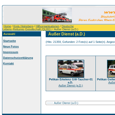
Home
/
Kreis Heinsberg
/
Hilfsorganisationen
/
Deutsche
Lebens-Rettungs-Gesellschaft (DLRG)
/ Außer Dienst (a.D.)
Außer Dienst (a.D.)
Auswahl
Startseite
(Hits: 21359, Gefunden: 2 Foto(s) auf 1 Seite(n). Angezei
Neue Fotos
Impressum
Datenschutzerklärung
Kontakt
Pelikan Erkelenz GW-Taucher-01
Pelikan Geil
a.D.
Außer
Außer Dienst (a.D.)