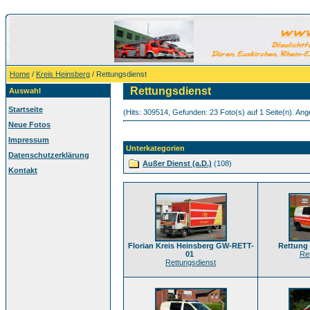
Home
/
Kreis Heinsberg
/ Rettungsdienst
Rettungsdienst
Auswahl
Startseite
(Hits: 309514, Gefunden: 23 Foto(s) auf 1 Seite(n). Ange
Neue Fotos
Impressum
Unterkategorien
Datenschutzerklärung
Außer Dienst (a.D.)
(108)
Kontakt
Florian Kreis Heinsberg GW-RETT-
Rettung 
01
Re
Rettungsdienst