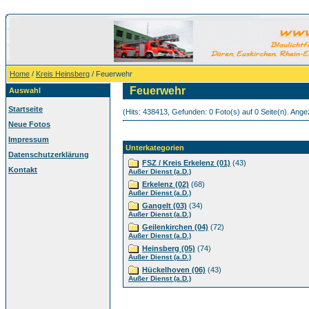
Home
/
Kreis Heinsberg
/ Feuerwehr
Feuerwehr
Auswahl
Startseite
(Hits: 438413, Gefunden: 0 Foto(s) auf 0 Seite(n). Angez
Neue Fotos
Impressum
Unterkategorien
Datenschutzerklärung
FSZ / Kreis Erkelenz (01)
(43)
Kontakt
Außer Dienst (a.D.)
Erkelenz (02)
(68)
Außer Dienst (a.D.)
Gangelt (03)
(34)
Außer Dienst (a.D.)
Geilenkirchen (04)
(72)
Außer Dienst (a.D.)
Heinsberg (05)
(74)
Außer Dienst (a.D.)
Hückelhoven (06)
(43)
Außer Dienst (a.D.)