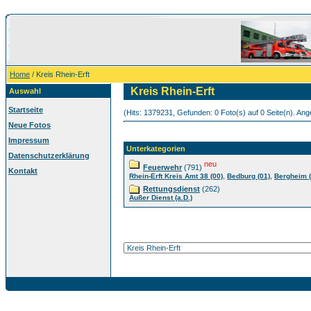
Home
/ Kreis Rhein-Erft
Kreis Rhein-Erft
Auswahl
Startseite
(Hits: 1379231, Gefunden: 0 Foto(s) auf 0 Seite(n). Ange
Neue Fotos
Impressum
Unterkategorien
Datenschutzerklärung
neu
Feuerwehr
(791)
Kontakt
,
,
Rhein-Erft Kreis Amt 38 (00)
Bedburg (01)
Bergheim (
Rettungsdienst
(262)
Außer Dienst (a.D.)