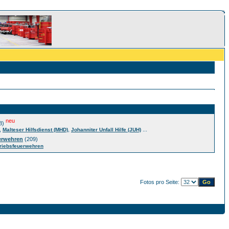
neu
8)
,
,
...
Malteser Hilfsdienst (MHD)
Johanniter Unfall Hilfe (JUH)
erwehren
(209)
riebsfeuerwehren
Fotos pro Seite: