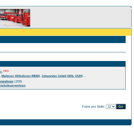
neu
9)
,
,
...
Malteser Hilfsdienst (MHD)
Johanniter Unfall Hilfe (JUH)
erwehren
(209)
riebsfeuerwehren
Fotos pro Seite: