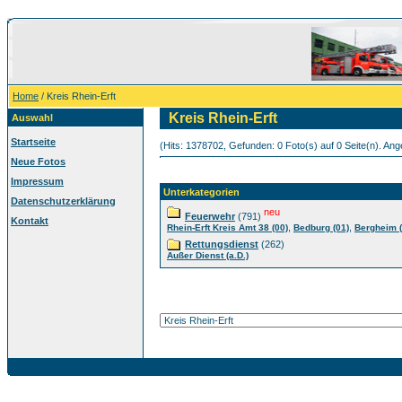
Home
/ Kreis Rhein-Erft
Kreis Rhein-Erft
Auswahl
Startseite
(Hits: 1378702, Gefunden: 0 Foto(s) auf 0 Seite(n). Ange
Neue Fotos
Impressum
Unterkategorien
Datenschutzerklärung
neu
Feuerwehr
(791)
Kontakt
,
,
Rhein-Erft Kreis Amt 38 (00)
Bedburg (01)
Bergheim (
Rettungsdienst
(262)
Außer Dienst (a.D.)