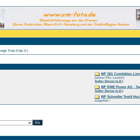
igt: Foto 0 bis 0.)
WF SIG Combibloc Linn
(vorher PKL Linnich)
Außer Dienst (a.D.)
WF RWE Power AG - Ta
Außer Dienst (a.D.)
WF Schoeller Textil Hu
aufgelöst !