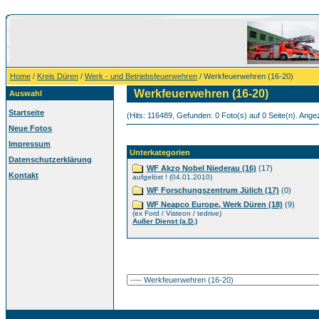
Home
/
Kreis Düren
/
Werk - und Betriebsfeuerwehren
/ Werkfeuerwehren (16-20)
Werkfeuerwehren (16-20)
Auswahl
Startseite
(Hits: 116489, Gefunden: 0 Foto(s) auf 0 Seite(n). Angeze
Neue Fotos
Impressum
Unterkategorien
Datenschutzerklärung
WF Akzo Nobel Niederau (16)
(17)
Kontakt
aufgelöst ! (04.01.2010)
WF Forschungszentrum Jülich (17)
(0)
WF Neapco Europe, Werk Düren (18)
(9)
(ex Ford / Visteon / tedrive)
Außer Dienst (a.D.)