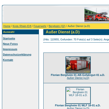
Home
/
Kreis Rhein-Erft
/
Feuerwehr
/
Bergheim (02)
/ Außer Dienst (a.D)
Außer Dienst (a.D)
Auswahl
Startseite
(Hits: 110955, Gefunden: 70 Foto(s) auf 3 Seite(n). Ange
Neue Fotos
Impressum
Datenschutzerklärung
Kontakt
Florian Bergheim 01 AB-Gefahrgut-01 a.D.
Außer Dienst (a.D)
Florian Bergheim 01 WLF 18-01 a.D.
Außer Dienst (a.D)