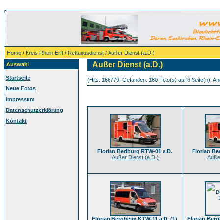
Home
/
Kreis Rhein-Erft
/
Rettungsdienst
/ Außer Dienst (a.D.)
Außer Dienst (a.D.)
Auswahl
Startseite
(Hits: 166779, Gefunden: 180 Foto(s) auf 6 Seite(n). Ang
Neue Fotos
Impressum
Datenschutzerklärung
Kontakt
Florian Bedburg RTW-01 a.D.
Florian Be
Außer Dienst (a.D.)
Außer
Florian Bergheim KTW-11 a.D. (1)
Florian Berg