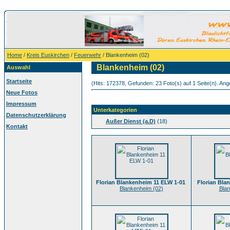
Home
/
Kreis Euskirchen
/
Feuerwehr
/ Blankenheim (02)
Blankenheim (02)
Auswahl
Startseite
(Hits: 172378, Gefunden: 23 Foto(s) auf 1 Seite(n). Ange
Neue Fotos
Impressum
Unterkategorien
Datenschutzerklärung
Außer Dienst (a.D)
(18)
Kontakt
Florian Blankenheim 11 ELW 1-01
Florian Bla
Blankenheim (02)
Blan