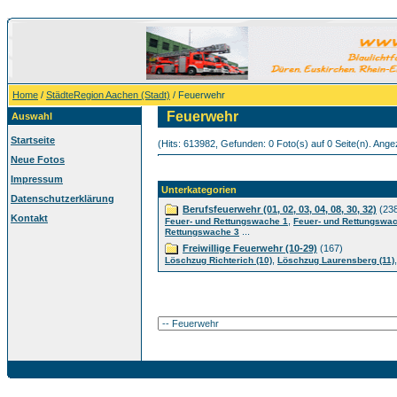
Home
/
StädteRegion Aachen (Stadt)
/ Feuerwehr
Feuerwehr
Auswahl
Startseite
(Hits: 613982, Gefunden: 0 Foto(s) auf 0 Seite(n). Angez
Neue Fotos
Impressum
Unterkategorien
Datenschutzerklärung
Berufsfeuerwehr (01, 02, 03, 04, 08, 30, 32)
(23
Kontakt
,
Feuer- und Rettungswache 1
Feuer- und Rettungswa
...
Rettungswache 3
Freiwillige Feuerwehr (10-29)
(167)
,
Löschzug Richterich (10)
Löschzug Laurensberg (11)