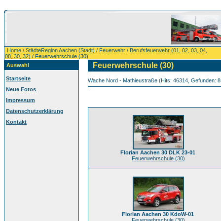
Home
/
StädteRegion Aachen (Stadt)
/
Feuerwehr
/
Berufsfeuerwehr (01, 02, 03, 04,
08, 30, 32)
/ Feuerwehrschule (30)
Feuerwehrschule (30)
Auswahl
Startseite
Wache Nord - Mathieustraße (Hits: 46314, Gefunden: 8 Fo
Neue Fotos
Impressum
Datenschutzerklärung
Kontakt
Florian Aachen 30 DLK 23-01
Feuerwehrschule (30)
Florian Aachen 30 KdoW-01
Feuerwehrschule (30)