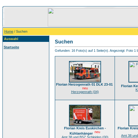
Home
/ Suchen
Auswahl
Suchen
Startseite
Gefunden: 16 Foto(s) auf 1 Seite(n). Angezeigt: Foto 1 b
Florian Herzogenrath 01 DLK 23-01
Florian K
neu
K
Herzogenrath (04)
Florian Kreis Euskirchen -
Florian Kre
neu
Kühlanhänger
Amt 38 und
Amt 38 und BSZ Schleiden (00)