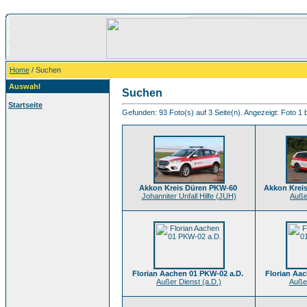
Home
/ Suchen
Auswahl
Suchen
Startseite
Gefunden: 93 Foto(s) auf 3 Seite(n). Angezeigt: Foto 1 b
Akkon Kreis Düren PKW-60
Akkon Kreis
Johanniter Unfall Hilfe (JUH)
Auße
Florian Aachen 01 PKW-02 a.D.
Florian Aac
Außer Dienst (a.D.)
Außer