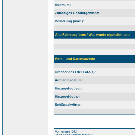
Hubraum:
Zulässiges Gesamtgewicht:
Besatzung (max.):
Alte Fahrzeugfotos / Was wurde eigentlich aus:
Foto - und Datensatzinfo
Urheber des / der Foto(s):
Aufnahmedatum:
Hinzugefügt von:
Hinzugefügt am:
Schlüsselwörter:
Vorheriges Bild:
Johannes Düren KTW-50