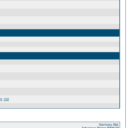
H
,
318
Nächstes Bild:
Johannes Düren RTW-50