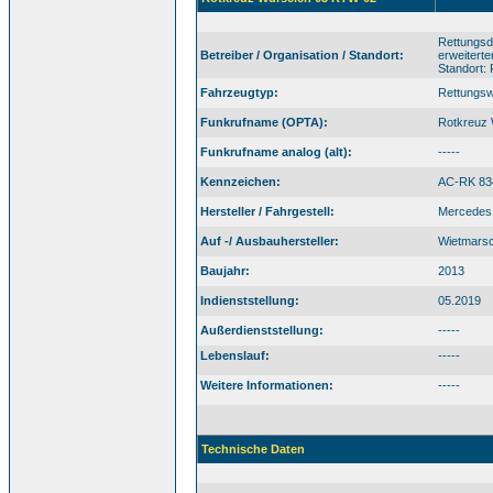
Rettungsd
Betreiber / Organisation / Standort:
erweiterte
Standort:
Fahrzeugtyp:
Rettungs
Funkrufname (OPTA):
Rotkreuz
Funkrufname analog (alt):
-----
Kennzeichen:
AC-RK 83
Hersteller / Fahrgestell:
Mercedes 
Auf -/ Ausbauhersteller:
Wietmars
Baujahr:
2013
Indienststellung:
05.2019
Außerdienststellung:
-----
Lebenslauf:
-----
Weitere Informationen:
-----
Technische Daten