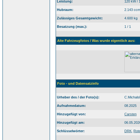
Leistung:
120 kW / 
Hubraum:
2.143 cc
Zulässiges Gesamtgewicht:
4.600 kg
Besatzung (max.):
1 / 1
Alte Fahrzeugfotos / Was wurde eigentlich aus:
Foto - und Datensatzinfo
Urheber des / der Foto(s):
C.Michals
Aufnahmedatum:
08.2025
Hinzugefügt von:
Carsten
Hinzugefügt am:
06.05.202
Schlüsselwörter:
DRK
,
Rot