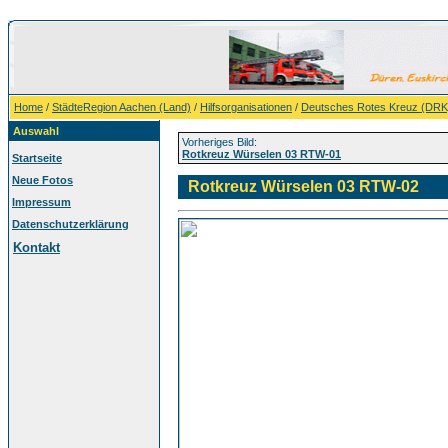
Home
/
StädteRegion Aachen (Land)
/
Hilfsorganisationen
/
Deutsches Rotes Kreuz (DRK
Auswahl
Vorheriges Bild:
Rotkreuz Würselen 03 RTW-01
Startseite
Neue Fotos
Rotkreuz Würselen 03 RTW-02
Impressum
Datenschutzerklärung
Kontakt