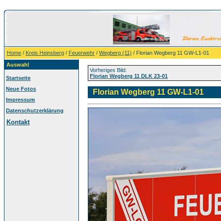
Home
/
Kreis Heinsberg
/
Feuerwehr
/
Wegberg (11)
/ Florian Wegberg 11 GW-L1-01
Auswahl
Vorheriges Bild:
Florian Wegberg 11 DLK 23-01
Startseite
Neue Fotos
Florian Wegberg 11 GW-L1-01
Impressum
Datenschutzerklärung
Kontakt