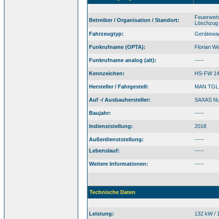
Feuerweh
Betreiber / Organisation / Standort:
Löschzug
Fahrzeugtyp:
Gerätewag
Funkrufname (OPTA):
Florian W
Funkrufname analog (alt):
-----
Kennzeichen:
HS-FW 1
Hersteller / Fahrgestell:
MAN TGL 
Auf -/ Ausbauhersteller:
SAXAS Nu
Baujahr:
-----
Indienststellung:
2018
Außerdienststellung:
-----
Lebenslauf:
-----
Weitere Informationen:
-----
Technische Daten
Leistung:
132 kW / 