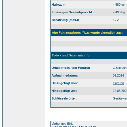
Hubraum:
4.580 cc
Zulässiges Gesamtgewicht:
7.490 kg
Besatzung (max.):
1 / 2
Alte Fahrzeugfotos / Was wurde eigentlich aus:
-----
Foto - und Datensatzinfo
Urheber des / der Foto(s):
C.Michals
Aufnahmedatum:
09.2024
Hinzugefügt von:
Carsten
Hinzugefügt am:
24.05.202
Schlüsselwörter:
Gerätewa
Vorheriges Bild:
Florian Wegberg 11 DLK 23-01