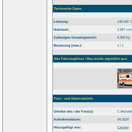
Technische Daten
Leistung:
140 kW / 
Hubraum:
2.987 cc
Zulässiges Gesamtgewicht:
5.000 kg
Besatzung (max.):
1 / 1
Alte Fahrzeugfotos / Was wurde eigentlich aus:
Foto - und Datensatzinfo
Urheber des / der Foto(s):
C.Michals
Aufnahmedatum:
04.2024
Hinzugefügt von:
Carsten