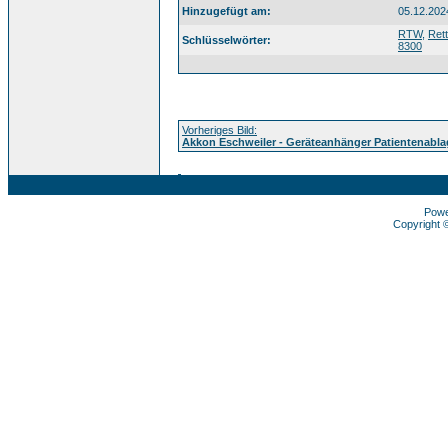
Hinzugefügt am:
05.12.202
RTW
,
Ret
Schlüsselwörter:
8300
Vorheriges Bild:
Akkon Eschweiler - Geräteanhänger Patientenabla
Pow
Copyright