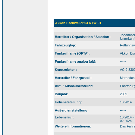
Akkon Eschweiler 04 RTW-01
Johannite
Betreiber / Organisation / Standort:
Unterkunf
Fahrzeugtyp:
Rettungs
Funkrufname (OPTA):
Akkon Es
Funkrufname analog (alt):
-----
Kennzeichen:
AC-J 830
Hersteller / Fahrgestell:
Mercedes 
Auf -/ Ausbauhersteller:
Fahrtec 
Baujahr:
2009
Indienststellung:
10.2014
Außerdienststellung:
-----
Lebenslauf:
10.2014 -
02.2024 -
Weitere Informationen:
Das Fahrz