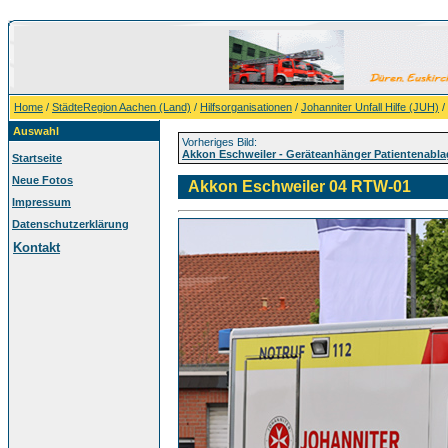
Home
/
StädteRegion Aachen (Land)
/
Hilfsorganisationen
/
Johanniter Unfall Hilfe (JUH)
/
Auswahl
Vorheriges Bild:
Akkon Eschweiler - Geräteanhänger Patientenabla
Startseite
Neue Fotos
Akkon Eschweiler 04 RTW-01
Impressum
Datenschutzerklärung
Kontakt