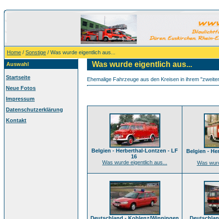
Home
/
Sonstige
/ Was wurde eigentlich aus...
Was wurde eigentlich aus...
Auswahl
Startseite
Ehemalige Fahrzeuge aus den Kreisen in ihrem "zweiten 
Neue Fotos
Impressum
Datenschutzerklärung
Kontakt
Belgien - Herberthal-Lontzen - LF
Belgien - He
16
Was wurde eigentlich aus...
Was wurde
Deutschland - Koblenz/Winningen
Deutschlan