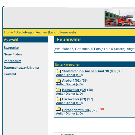
Home
/
StädteRegion Aachen (Land)
/ Feuerwehr
Feuerwehr
Auswahl
Startseite
(Hits: 608447, Gefunden: 0 Foto(s) auf 0 Seite(n). Angez
Neue Fotos
Impressum
Unterkategorien
Datenschutzerklärung
StädteRegion Aachen Amt 38 (00)
(80)
Kontakt
Außer Dienst (a.D)
Alsdorf (01)
(59)
Außer Dienst (a.D)
Baesweiler (02)
(40)
Außer Dienst (a.D)
Eschweiler (03)
(97)
Außer Dienst (a.D)
neu
Herzogenrath (04)
(65)
Außer Dienst (a.D)