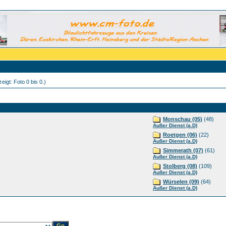
eigt: Foto 0 bis 0.)
Monschau (05)
(48)
Außer Dienst (a.D)
Roetgen (06)
(22)
Außer Dienst (a.D)
Simmerath (07)
(61)
Außer Dienst (a.D)
Stolberg (08)
(109)
Außer Dienst (a.D)
Würselen (09)
(64)
Außer Dienst (a.D)