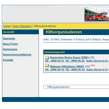
Home
/
Kreis Heinsberg
/ Hilfsorganisationen
Hilfsorganisationen
Auswahl
Startseite
(Hits: 317954, Gefunden: 0 Foto(s) auf 0 Seite(n). Angez
Neue Fotos
Impressum
Unterkategorien
Datenschutzerklärung
Deutsches Rotes Kreuz (DRK)
(30)
Kontakt
,
,
EE - NRW HS 01
EE - NRW HS 02
Außer Dienst (a.D.)
neu
Malteser Hilfsdienst (MHD)
(29)
,
,
EE - NRW HS 03
EE - NRW HS 04
Außer Dienst (a.D.)