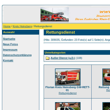
Home
/
Kreis Heinsberg
/ Rettungsdienst
Rettungsdienst
Auswahl
Startseite
(Hits: 309035, Gefunden: 23 Foto(s) auf 1 Seite(n). Ange
Neue Fotos
Impressum
Unterkategorien
Datenschutzerklärung
Außer Dienst (a.D.)
(108)
Kontakt
Florian Kreis Heinsberg GW-RETT-
Rettung 
01
Re
Rettungsdienst