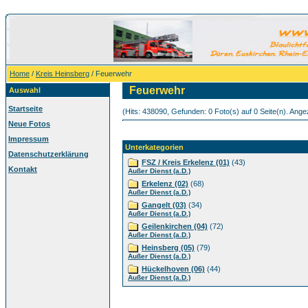
Home
/
Kreis Heinsberg
/ Feuerwehr
Feuerwehr
Auswahl
Startseite
(Hits: 438090, Gefunden: 0 Foto(s) auf 0 Seite(n). Angez
Neue Fotos
Impressum
Unterkategorien
Datenschutzerklärung
FSZ / Kreis Erkelenz (01)
(43)
Kontakt
Außer Dienst (a.D.)
Erkelenz (02)
(68)
Außer Dienst (a.D.)
Gangelt (03)
(34)
Außer Dienst (a.D.)
Geilenkirchen (04)
(72)
Außer Dienst (a.D.)
Heinsberg (05)
(79)
Außer Dienst (a.D.)
Hückelhoven (06)
(44)
Außer Dienst (a.D.)