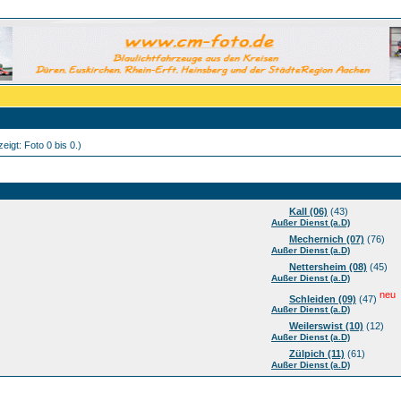
eigt: Foto 0 bis 0.)
Kall (06)
(43)
Außer Dienst (a.D)
Mechernich (07)
(76)
Außer Dienst (a.D)
Nettersheim (08)
(45)
Außer Dienst (a.D)
neu
Schleiden (09)
(47)
Außer Dienst (a.D)
Weilerswist (10)
(12)
Außer Dienst (a.D)
Zülpich (11)
(61)
Außer Dienst (a.D)