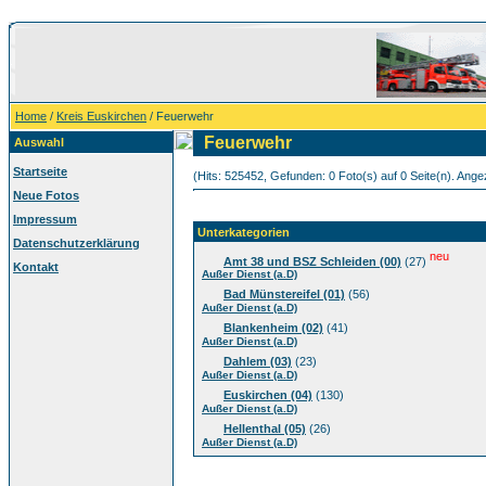
Home
/
Kreis Euskirchen
/ Feuerwehr
Feuerwehr
Auswahl
Startseite
(Hits: 525452, Gefunden: 0 Foto(s) auf 0 Seite(n). Angez
Neue Fotos
Impressum
Unterkategorien
Datenschutzerklärung
neu
Amt 38 und BSZ Schleiden (00)
(27)
Kontakt
Außer Dienst (a.D)
Bad Münstereifel (01)
(56)
Außer Dienst (a.D)
Blankenheim (02)
(41)
Außer Dienst (a.D)
Dahlem (03)
(23)
Außer Dienst (a.D)
Euskirchen (04)
(130)
Außer Dienst (a.D)
Hellenthal (05)
(26)
Außer Dienst (a.D)