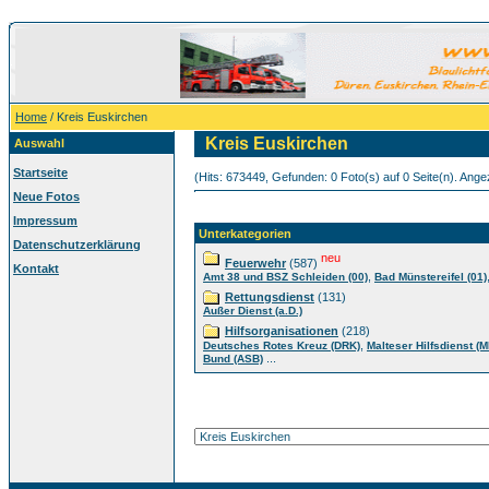
Home
/ Kreis Euskirchen
Kreis Euskirchen
Auswahl
Startseite
(Hits: 673449, Gefunden: 0 Foto(s) auf 0 Seite(n). Angez
Neue Fotos
Impressum
Unterkategorien
Datenschutzerklärung
neu
Feuerwehr
(587)
Kontakt
,
Amt 38 und BSZ Schleiden (00)
Bad Münstereifel (01)
Rettungsdienst
(131)
Außer Dienst (a.D.)
Hilfsorganisationen
(218)
,
Deutsches Rotes Kreuz (DRK)
Malteser Hilfsdienst (
...
Bund (ASB)