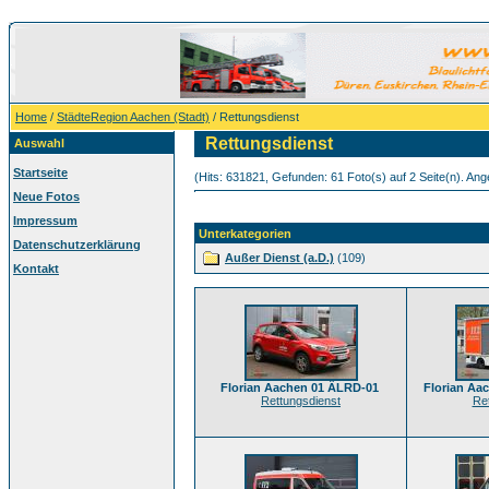
Home
/
StädteRegion Aachen (Stadt)
/ Rettungsdienst
Rettungsdienst
Auswahl
Startseite
(Hits: 631821, Gefunden: 61 Foto(s) auf 2 Seite(n). Ange
Neue Fotos
Impressum
Unterkategorien
Datenschutzerklärung
Außer Dienst (a.D.)
(109)
Kontakt
Florian Aachen 01 ÄLRD-01
Florian Aa
Rettungsdienst
Re