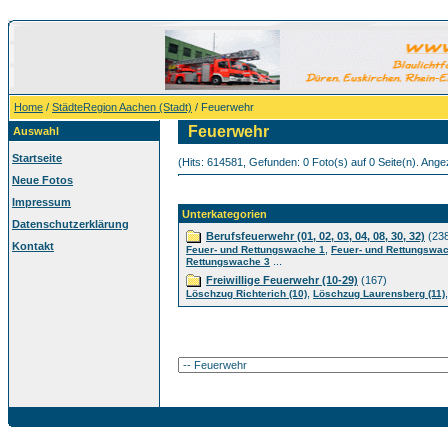
Home
/
StädteRegion Aachen (Stadt)
/ Feuerwehr
Feuerwehr
Auswahl
Startseite
(Hits: 614581, Gefunden: 0 Foto(s) auf 0 Seite(n). Angez
Neue Fotos
Impressum
Unterkategorien
Datenschutzerklärung
Berufsfeuerwehr (01, 02, 03, 04, 08, 30, 32)
(23
Kontakt
,
Feuer- und Rettungswache 1
Feuer- und Rettungswa
...
Rettungswache 3
Freiwillige Feuerwehr (10-29)
(167)
,
Löschzug Richterich (10)
Löschzug Laurensberg (11)